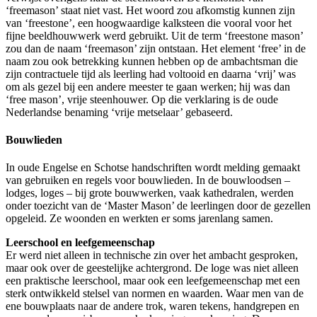
‘freemason’ staat niet vast. Het woord zou afkomstig kunnen zijn
van ‘freestone’, een hoogwaardige kalksteen die vooral voor het
fijne beeldhouwwerk werd gebruikt. Uit de term ‘freestone mason’
zou dan de naam ‘freemason’ zijn ontstaan. Het element ‘free’ in de
naam zou ook betrekking kunnen hebben op de ambachtsman die
zijn contractuele tijd als leerling had voltooid en daarna ‘vrij’ was
om als gezel bij een andere meester te gaan werken; hij was dan
‘free mason’, vrije steenhouwer. Op die verklaring is de oude
Nederlandse benaming ‘vrije metselaar’ gebaseerd.
Bouwlieden
In oude Engelse en Schotse handschriften wordt melding gemaakt
van gebruiken en regels voor bouwlieden. In de bouwloodsen –
lodges, loges – bij grote bouwwerken, vaak kathedralen, werden
onder toezicht van de ‘Master Mason’ de leerlingen door de gezellen
opgeleid. Ze woonden en werkten er soms jarenlang samen.
Leerschool en leefgemeenschap
Er werd niet alleen in technische zin over het ambacht gesproken,
maar ook over de geestelijke achtergrond. De loge was niet alleen
een praktische leerschool, maar ook een leefgemeenschap met een
sterk ontwikkeld stelsel van normen en waarden. Waar men van de
ene bouwplaats naar de andere trok, waren tekens, handgrepen en