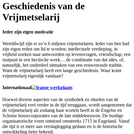
Geschiedenis van de
Vrijmetselarij
Ieder zijn eigen motivatie
Wereldwijd zijn er zo’n 6 miljoen vrijmetselaren. Ieder van hen had
zijn eigen reden om lid te worden; intellectuele verdieping, in
vrijheid zoeken naar antwoorden op levensvragen, vriendschap, een
rustpunt in een hectische week… de combinatie van dat alles, of,
natuurlijk, het onderdeel uitmaken van een eeuwenoude traditie.
Want de vrijmetselarij heeft een lange geschiedenis. Waar komt
vrijmetselarij eigenlijk vandaan?
Internationaal
Hoewel diverse aspecten van de symboliek en rituelen van de
vrijmetselarij veel verder in de tijd teruggaan, wordt aangenomen dat
de vrijmetselarij als zodanig haar wortels heeft in de Engelse en
Schotse bouwcorporaties van de late middeleeuwen. De huidige
organisatorische vorm ontstond omstreeks 1715 in Engeland. Vanaf
die tijd is er meer aan verslaglegging gedaan en is de historische
ontwikkeling beter bekend.