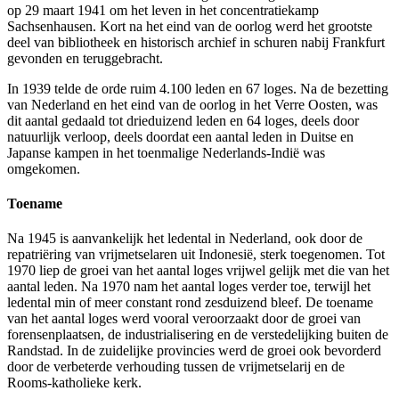
op 29 maart 1941 om het leven in het concentratiekamp
Sachsenhausen. Kort na het eind van de oorlog werd het grootste
deel van bibliotheek en historisch archief in schuren nabij Frankfurt
gevonden en teruggebracht.
In 1939 telde de orde ruim 4.100 leden en 67 loges. Na de bezetting
van Nederland en het eind van de oorlog in het Verre Oosten, was
dit aantal gedaald tot drieduizend leden en 64 loges, deels door
natuurlijk verloop, deels doordat een aantal leden in Duitse en
Japanse kampen in het toenmalige Nederlands-Indië was
omgekomen.
Toename
Na 1945 is aanvankelijk het ledental in Nederland, ook door de
repatriëring van vrijmetselaren uit Indonesië, sterk toegenomen. Tot
1970 liep de groei van het aantal loges vrijwel gelijk met die van het
aantal leden. Na 1970 nam het aantal loges verder toe, terwijl het
ledental min of meer constant rond zesduizend bleef. De toename
van het aantal loges werd vooral veroorzaakt door de groei van
forensenplaatsen, de industrialisering en de verstedelijking buiten de
Randstad. In de zuidelijke provincies werd de groei ook bevorderd
door de verbeterde verhouding tussen de vrijmetselarij en de
Rooms-katholieke kerk.