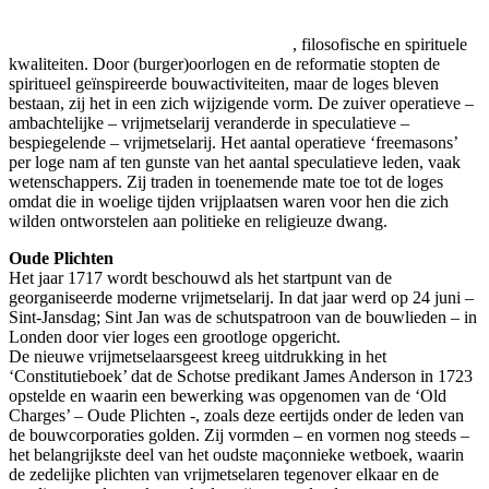
, filosofische en spirituele
kwaliteiten. Door (burger)oorlogen en de reformatie stopten de
spiritueel geïnspireerde bouwactiviteiten, maar de loges bleven
bestaan, zij het in een zich wijzigende vorm. De zuiver operatieve –
ambachtelijke – vrijmetselarij veranderde in speculatieve –
bespiegelende – vrijmetselarij. Het aantal operatieve ‘freemasons’
per loge nam af ten gunste van het aantal speculatieve leden, vaak
wetenschappers. Zij traden in toenemende mate toe tot de loges
omdat die in woelige tijden vrijplaatsen waren voor hen die zich
wilden ontworstelen aan politieke en religieuze dwang.
Oude Plichten
Het jaar 1717 wordt beschouwd als het startpunt van de
georganiseerde moderne vrijmetselarij. In dat jaar werd op 24 juni –
Sint-Jansdag; Sint Jan was de schutspatroon van de bouwlieden – in
Londen door vier loges een grootloge opgericht.
De nieuwe vrijmetselaarsgeest kreeg uitdrukking in het
‘Constitutieboek’ dat de Schotse predikant James Anderson in 1723
opstelde en waarin een bewerking was opgenomen van de ‘Old
Charges’ – Oude Plichten -, zoals deze eertijds onder de leden van
de bouwcorporaties golden. Zij vormden – en vormen nog steeds –
het belangrijkste deel van het oudste maçonnieke wetboek, waarin
de zedelijke plichten van vrijmetselaren tegenover elkaar en de