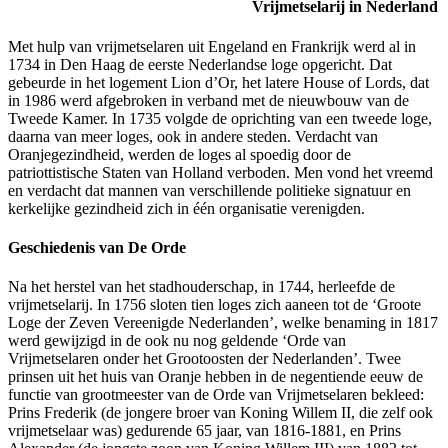
Vrijmetselarij in Nederland
Met hulp van vrijmetselaren uit Engeland en Frankrijk werd al in
1734 in Den Haag de eerste Nederlandse loge opgericht. Dat
gebeurde in het logement Lion d’Or, het latere House of Lords, dat
in 1986 werd afgebroken in verband met de nieuwbouw van de
Tweede Kamer. In 1735 volgde de oprichting van een tweede loge,
daarna van meer loges, ook in andere steden. Verdacht van
Oranjegezindheid, werden de loges al spoedig door de
patriottistische Staten van Holland verboden. Men vond het vreemd
en verdacht dat mannen van verschillende politieke signatuur en
kerkelijke gezindheid zich in één organisatie verenigden.
Geschiedenis van De Orde
Na het herstel van het stadhouderschap, in 1744, herleefde de
vrijmetselarij. In 1756 sloten tien loges zich aaneen tot de ‘Groote
Loge der Zeven Vereenigde Nederlanden’, welke benaming in 1817
werd gewijzigd in de ook nu nog geldende ‘Orde van
Vrijmetselaren onder het Grootoosten der Nederlanden’. Twee
prinsen uit het huis van Oranje hebben in de negentiende eeuw de
functie van grootmeester van de Orde van Vrijmetselaren bekleed:
Prins Frederik (de jongere broer van Koning Willem II, die zelf ook
vrijmetselaar was) gedurende 65 jaar, van 1816-1881, en Prins