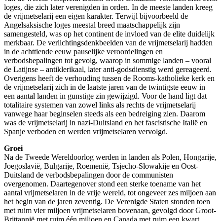
loges, die zich later verenigden in orden. In de meeste landen kreeg
de vrijmetselarij een eigen karakter. Terwijl bijvoorbeeld de
Angelsaksische loges meestal breed maatschappelijk zijn
samengesteld, was op het continent de invloed van de elite duidelijk
merkbaar. De verlichtingsdenkbeelden van de vrijmetselarij hadden
in de achttiende eeuw pauselijke veroordelingen en
verbodsbepalingen tot gevolg, waarop in sommige landen – vooral
de Latijnse – antiklerikaal, later anti-godsdienstig werd gereageerd.
Overigens heeft de verhouding tussen de Rooms-katholieke kerk en
de vrijmetselarij zich in de laatste jaren van de twintigste eeuw in
een aantal landen in gunstige zin gewijzigd. Voor de hand ligt dat
totalitaire systemen van zowel links als rechts de vrijmetselarij
vanwege haar beginselen steeds als een bedreiging zien. Daarom
was de vrijmetselarij in nazi-Duitsland en het fascistische Italië en
Spanje verboden en werden vrijmetselaren vervolgd.
Groei
Na de Tweede Wereldoorlog werden in landen als Polen, Hongarije,
Joegoslavië, Bulgarije, Roemenië, Tsjecho-Slowakije en Oost-
Duitsland de verbodsbepalingen door de communisten
overgenomen. Daartegenover stond een sterke toename van het
aantal vrijmetselaren in de vrije wereld, tot ongeveer zes miljoen aan
het begin van de jaren zeventig. De Verenigde Staten stonden toen
met ruim vier miljoen vrijmetselaren bovenaan, gevolgd door Groot-
Brittannië met ruim één miljoen en Canada met ruim een kwart