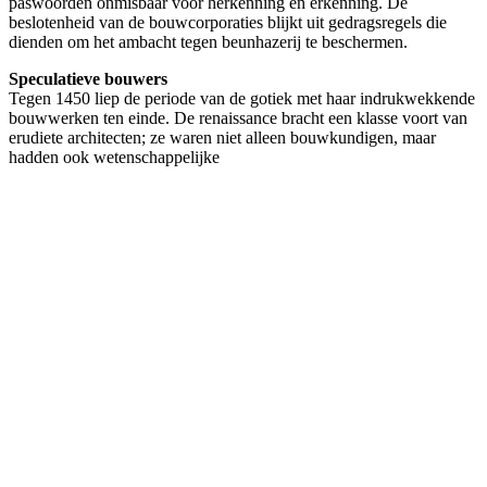
paswoorden onmisbaar voor herkenning en erkenning. De
beslotenheid van de bouwcorporaties blijkt uit gedragsregels die
dienden om het ambacht tegen beunhazerij te beschermen.
Speculatieve bouwers
Tegen 1450 liep de periode van de gotiek met haar indrukwekkende
bouwwerken ten einde. De renaissance bracht een klasse voort van
erudiete architecten; ze waren niet alleen bouwkundigen, maar
hadden ook wetenschappelijke