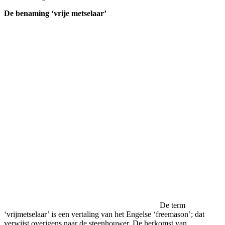
De benaming ‘vrije metselaar’
De term
‘vrijmetselaar’ is een vertaling van het Engelse ‘freemason’; dat
verwijst overigens naar de steenhouwer. De herkomst van