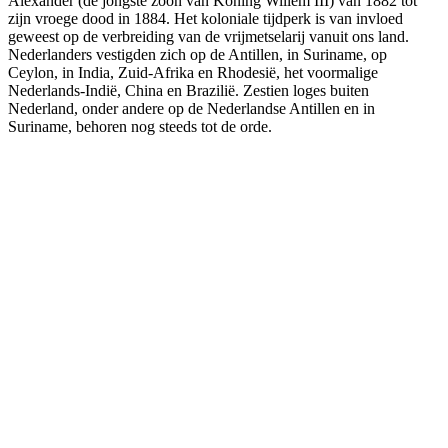
Alexander (de jongste zoon van Koning Willem III) van 1882 tot
zijn vroege dood in 1884. Het koloniale tijdperk is van invloed
geweest op de verbreiding van de vrijmetselarij vanuit ons land.
Nederlanders vestigden zich op de Antillen, in Suriname, op
Ceylon, in India, Zuid-Afrika en Rhodesië, het voormalige
Nederlands-Indië, China en Brazilië. Zestien loges buiten
Nederland, onder andere op de Nederlandse Antillen en in
Suriname, behoren nog steeds tot de orde.