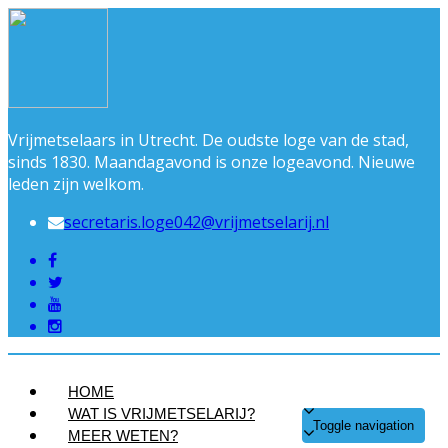
Vrijmetselaars in Utrecht. De oudste loge van de stad,
sinds 1830. Maandagavond is onze logeavond. Nieuwe
leden zijn welkom.
secretaris.loge042@vrijmetselarij.nl
HOME
WAT IS VRIJMETSELARIJ?
Toggle navigation
MEER WETEN?