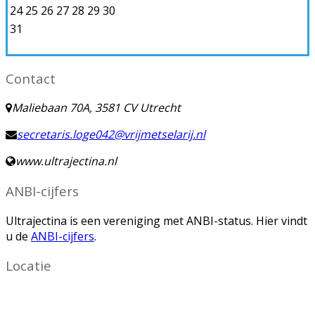
24
25
26
27
28
29
30
31
Contact
Maliebaan 70A, 3581 CV Utrecht
secretaris.loge042@vrijmetselarij.nl
www.ultrajectina.nl
ANBI-cijfers
Ultrajectina is een vereniging met ANBI-status. Hier vindt
u de
ANBI-cijfers
.
Locatie