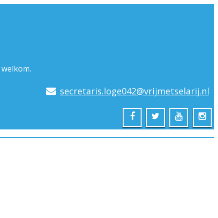
n welkom.
secretaris.loge042@vrijmetselarij.nl